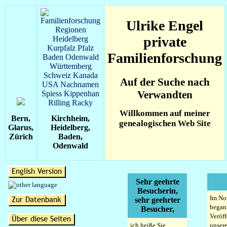
Ulrike Engel
private
Familienforschung
Auf der Suche nach
Verwandten
Willkommen auf meiner
Bern,
Kirchheim,
genealogischen Web Site
Glarus,
Heidelberg,
Zürich
Baden,
Odenwald
Sehr geehrte
Besucherin,
Im No
sehr geehrter
began
Besucher,
Veröf
ich heiße Sie
unsere