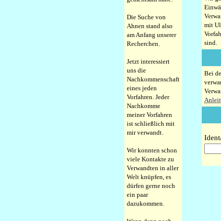
Einwä
Verwan
Die Suche von
mit Ul
Ahnen stand also
Vorfa
am Anfang unserer
sind.
Recherchen.
Jetzt interessiert
uns die
Bei de
Nachkommenschaft
verwan
eines jeden
Verwan
Vorfahren. Jeder
Anlei
Nachkomme
meiner Vorfahren
ist schließlich mit
mir verwandt.
Iden
Wir konnten schon
viele Kontakte zu
Verwandten in aller
Welt knüpfen, es
dürfen gerne noch
ein paar
dazukommen.