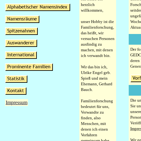
herzlich
Forsc
willkommen,
seitde
ungef
unser Hobby ist die
Woche
Familienforschung,
Aktual
das heißt, wir
versuchen Personen
ausfindig zu
Der fo
machen, mit denen
GEDCO
ich verwandt bin.
deren 
Genera
Wir das bin ich,
Ulrike Engel geb.
Spieß und mein
Ehemann, Gerhard
Bauch.
Die u
Familienforschung
Impressum
Sie un
bedeutet für uns,
unser
Verwandte zu
Perso
finden, also
Veröf
Menschen, mit
Impre
denen ich einen
Vorfahren
Wir ge
gemeinsam habe.