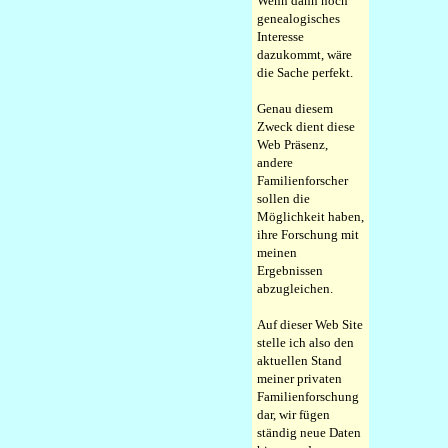
Wenn dann noch
genealogisches
Interesse
dazukommt, wäre
die Sache perfekt.
Genau diesem
Zweck dient diese
Web Präsenz,
andere
Familienforscher
sollen die
Möglichkeit haben,
ihre Forschung mit
meinen
Ergebnissen
abzugleichen.
Auf dieser Web Site
stelle ich also den
aktuellen Stand
meiner privaten
Familienforschung
dar, wir fügen
ständig neue Daten