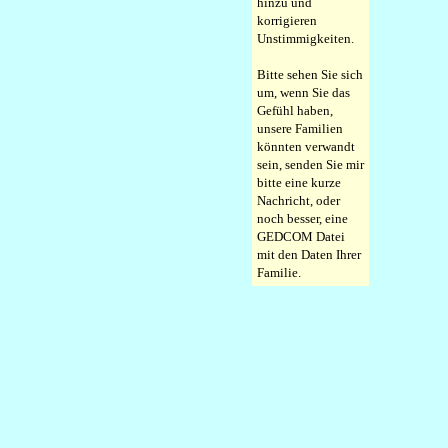
hinzu und
korrigieren
Unstimmigkeiten.
Bitte sehen Sie sich
um, wenn Sie das
Gefühl haben,
unsere Familien
könnten verwandt
sein, senden Sie mir
bitte eine kurze
Nachricht, oder
noch besser, eine
GEDCOM Datei
mit den Daten Ihrer
Familie.